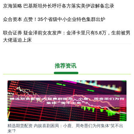
京海策略 巴基斯坦外长呼吁各方落实美伊谅解备忘录
众合资本 点赞！35个省级中小企业特色集群出炉
联合证券 疑金泽前女友发声：金泽卡里只有5.8万，生前被男
大佬逼迫上床
推荐资讯
精选期货配资 内娱喜剧困局：小鹿、周奇墨们为何集体“笑不出
来”?