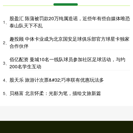
股盈汇 陈蒲被罚款20万纯属造谣，近些年有些自媒体唯恐
1、
泰山队天下不乱
趣投顾 中体卡业成为北京国安足球俱乐部官方球星卡独家
2、
合作伙伴
佰亿配资 曼城10名一线队球员参加社区足球活动，与约
3、
200名学生互动
股天乐 旅游计次票&#32;巧串联有优惠玩法多
4、
贝格富 北京怀柔：光影为笔，描绘文旅新篇
5、