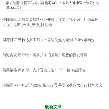
豪资随配 宋雨琦缺席《奔跑吧14》：当艺人健康遇上综艺狂欢，
谁该让步?
钜阵资本 孟鹤堂参加路亚公开赛，接受央视采访，他的成长，
央视在见证_专业_于谦_陈明健
同花财富 普拉达女王归来：表达失焦的短剧式续作难奏效
前海吉安 巴菲特：当前并非伯克希尔理想的投资环境
聚美策略 商务部：支持香港打造“一带一路”功能平台
牛融网 ATFX汇市前瞻:超级央行周 美联储携四大央行利率决议
最新文章