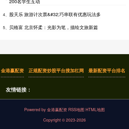
200名学生互动
股天乐 旅游计次票&#32;巧串联有优惠玩法多
4、
贝格富 北京怀柔：光影为笔，描绘文旅新篇
5、
金港赢配资
正规配资炒股平台搜加杠网
最新配资平台排名
友情链接：
Powered by
金港赢配资
RSS地图
HTML地图
Copyright
© 2023-2026