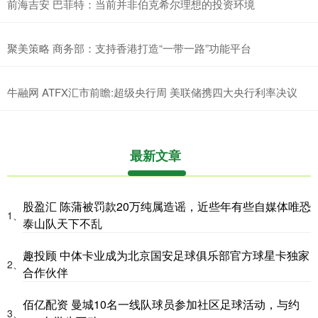
前海吉安 巴菲特：当前并非伯克希尔理想的投资环境
聚美策略 商务部：支持香港打造“一带一路”功能平台
牛融网 ATFX汇市前瞻:超级央行周 美联储携四大央行利率决议
最新文章
股盈汇 陈蒲被罚款20万纯属造谣，近些年有些自媒体唯恐
1、
泰山队天下不乱
趣投顾 中体卡业成为北京国安足球俱乐部官方球星卡独家
2、
合作伙伴
佰亿配资 曼城10名一线队球员参加社区足球活动，与约
3、