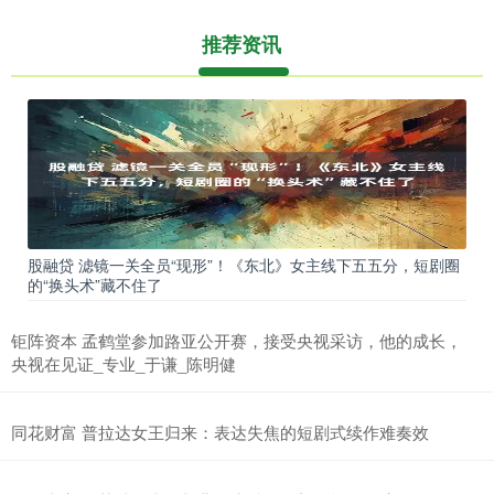
推荐资讯
股融贷 滤镜一关全员“现形”！《东北》女主线下五五分，短剧圈
的“换头术”藏不住了
钜阵资本 孟鹤堂参加路亚公开赛，接受央视采访，他的成长，
央视在见证_专业_于谦_陈明健
同花财富 普拉达女王归来：表达失焦的短剧式续作难奏效