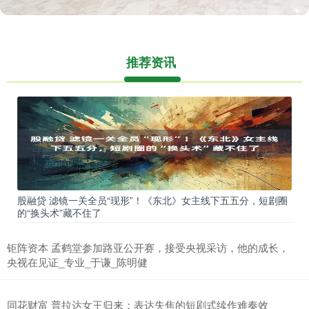
推荐资讯
股融贷 滤镜一关全员“现形”！《东北》女主线下五五分，短剧圈
的“换头术”藏不住了
钜阵资本 孟鹤堂参加路亚公开赛，接受央视采访，他的成长，
央视在见证_专业_于谦_陈明健
同花财富 普拉达女王归来：表达失焦的短剧式续作难奏效