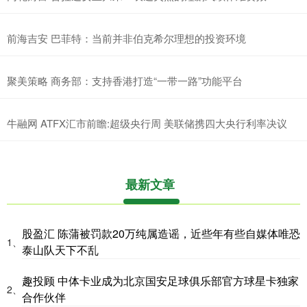
前海吉安 巴菲特：当前并非伯克希尔理想的投资环境
聚美策略 商务部：支持香港打造“一带一路”功能平台
牛融网 ATFX汇市前瞻:超级央行周 美联储携四大央行利率决议
最新文章
股盈汇 陈蒲被罚款20万纯属造谣，近些年有些自媒体唯恐
1、
泰山队天下不乱
趣投顾 中体卡业成为北京国安足球俱乐部官方球星卡独家
2、
合作伙伴