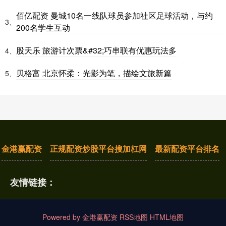
佰亿配资 曼城10名一线队球员参加社区足球活动，与约
3、
200名学生互动
股天乐 旅游计次票&#32;巧串联有优惠玩法多
4、
贝格富 北京怀柔：光影为笔，描绘文旅新篇
5、
金港赢配资
正规配资炒股平台搜加杠网
最新配资平台排名
友情链接：
Powered by
金港赢配资
RSS地图
HTML地图