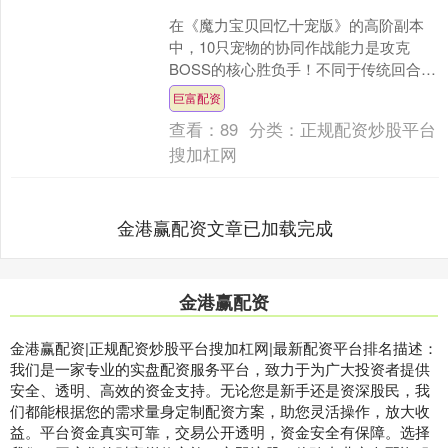
在《魔力宝贝回忆十宠版》的高阶副本
中，10只宠物的协同作战能力是攻克
BOSS的核心胜负手！不同于传统回合
制，十宠体系通过“职能分工×属性克制×
巨富配资
技能连携”的深度联....
查看：
89
分类：
正规配资炒股平台
搜加杠网
金港赢配资文章已加载完成
金港赢配资
金港赢配资|正规配资炒股平台搜加杠网|最新配资平台排名描述：
我们是一家专业的实盘配资服务平台，致力于为广大投资者提供
安全、透明、高效的资金支持。无论您是新手还是资深股民，我
们都能根据您的需求量身定制配资方案，助您灵活操作，放大收
益。平台资金真实可靠，交易公开透明，资金安全有保障。选择