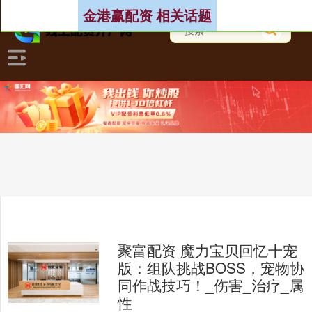
金港赢配资 相关话题
聚富配资 魔力宝贝回忆十宠
版：组队挑战BOSS，宠物协
同作战技巧！_伤害_治疗_属
性