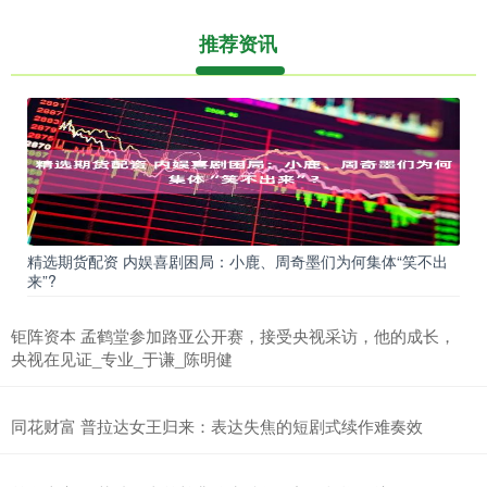
推荐资讯
精选期货配资 内娱喜剧困局：小鹿、周奇墨们为何集体“笑不出
来”?
钜阵资本 孟鹤堂参加路亚公开赛，接受央视采访，他的成长，
央视在见证_专业_于谦_陈明健
同花财富 普拉达女王归来：表达失焦的短剧式续作难奏效