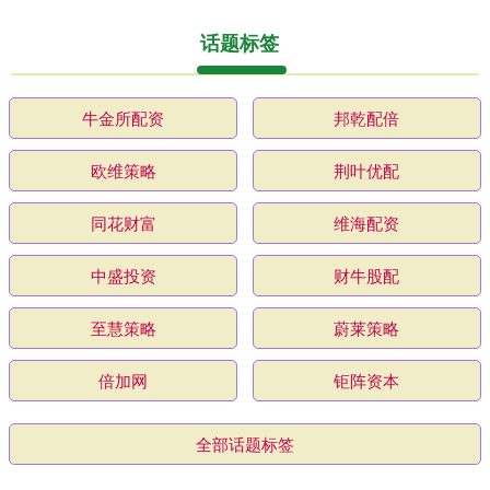
话题标签
牛金所配资
邦乾配倍
欧维策略
荆叶优配
同花财富
维海配资
中盛投资
财牛股配
至慧策略
蔚莱策略
倍加网
钜阵资本
全部话题标签