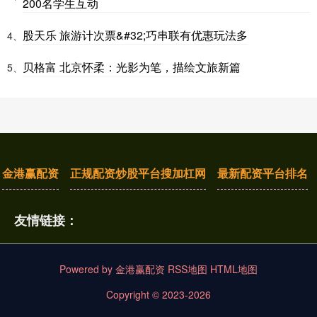
200名学生互动
股天乐 旅游计次票&#32;巧串联有优惠玩法多
4、
贝格富 北京怀柔：光影为笔，描绘文旅新篇
5、
金港赢配资
正规配资炒股平台搜加杠网
最新配资平台排名
友情链接：
Powered by
金港赢配资
RSS地图
HTML地图
Copyright
© 2023-2026