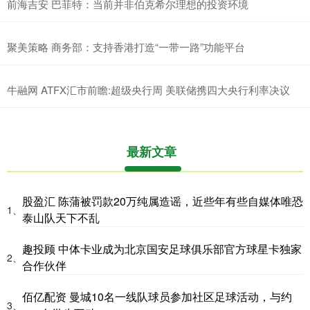
前海吉安 巴菲特：当前并非伯克希尔理想的投资环境
聚美策略 商务部：支持香港打造“一带一路”功能平台
牛融网 ATFX汇市前瞻:超级央行周 美联储携四大央行利率决议
最新文章
股盈汇 陈蒲被罚款20万纯属造谣，近些年有些自媒体唯恐
1、
泰山队天下不乱
趣投顾 中体卡业成为北京国安足球俱乐部官方球星卡独家
2、
合作伙伴
佰亿配资 曼城10名一线队球员参加社区足球活动，与约
3、