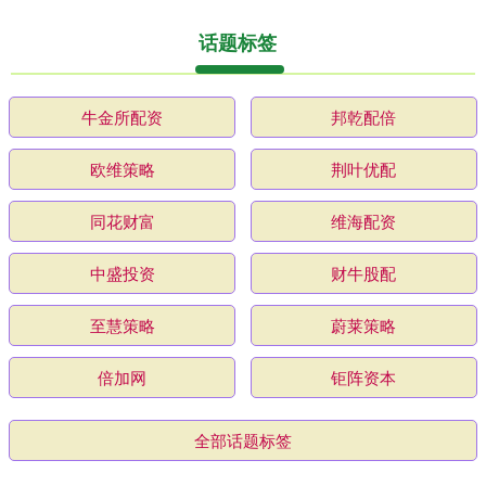
话题标签
牛金所配资
邦乾配倍
欧维策略
荆叶优配
同花财富
维海配资
中盛投资
财牛股配
至慧策略
蔚莱策略
倍加网
钜阵资本
全部话题标签