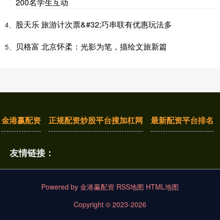
200名学生互动
股天乐 旅游计次票&#32;巧串联有优惠玩法多
4、
贝格富 北京怀柔：光影为笔，描绘文旅新篇
5、
金港赢配资
正规配资炒股平台搜加杠网
最新配资平台排名
友情链接：
Powered by
金港赢配资
RSS地图
HTML地图
Copyright
© 2023-2026