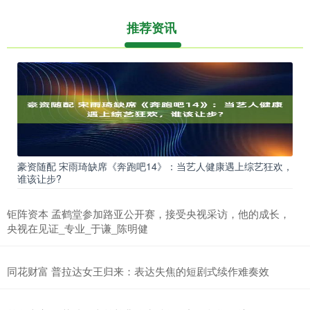
推荐资讯
豪资随配 宋雨琦缺席《奔跑吧14》：当艺人健康遇上综艺狂欢，
谁该让步?
钜阵资本 孟鹤堂参加路亚公开赛，接受央视采访，他的成长，
央视在见证_专业_于谦_陈明健
同花财富 普拉达女王归来：表达失焦的短剧式续作难奏效