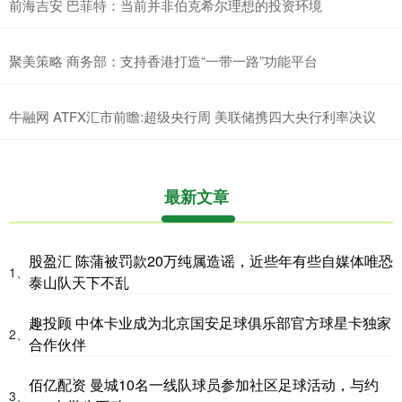
前海吉安 巴菲特：当前并非伯克希尔理想的投资环境
聚美策略 商务部：支持香港打造“一带一路”功能平台
牛融网 ATFX汇市前瞻:超级央行周 美联储携四大央行利率决议
最新文章
股盈汇 陈蒲被罚款20万纯属造谣，近些年有些自媒体唯恐
1、
泰山队天下不乱
趣投顾 中体卡业成为北京国安足球俱乐部官方球星卡独家
2、
合作伙伴
佰亿配资 曼城10名一线队球员参加社区足球活动，与约
3、